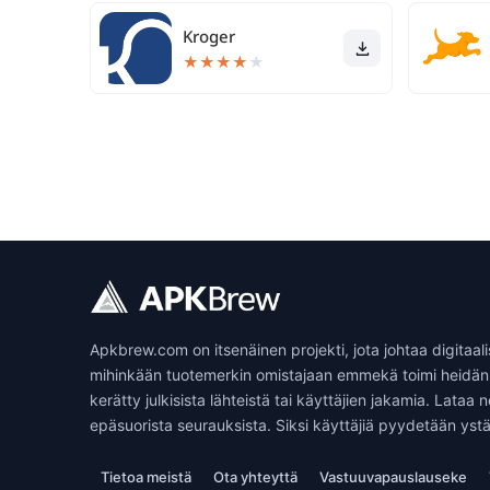
Kroger
★
★
★
★
★
Apkbrew.com on itsenäinen projekti, jota johtaa digitaal
mihinkään tuotemerkin omistajaan emmekä toimi heidän 
kerätty julkisista lähteistä tai käyttäjien jakamia. Lata
epäsuorista seurauksista. Siksi käyttäjiä pyydetään ystävä
Tietoa meistä
Ota yhteyttä
Vastuuvapauslauseke