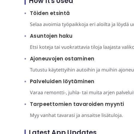
How It's Used
Töiden etsintä
Selaa avoimia työpaikkoja eri aloilta ja löydä 
Asuntojen haku
Etsi koteja tai vuokrattavia tiloja laajasta vali
Ajoneuvojen ostaminen
Tutustu käytettyihin autoihin ja muihin ajoneu
Palveluiden löytäminen
Varaa remontti-, juhla- tai muita arjen palvelui
Tarpeettomien tavaroiden myynti
Myy vanhat tavarasi ja ansaitse lisätuloja.
Latest App Updates