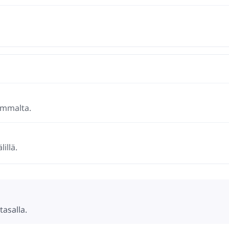
emmalta.
illä.
tasalla.