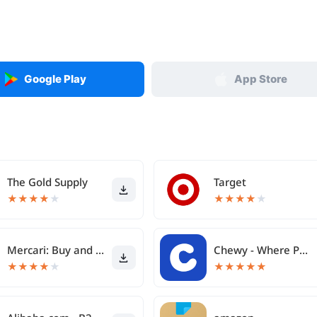
Google Play
App Store
The Gold Supply
Target
★
★
★
★
★
★
★
★
★
★
Mercari: Buy and Sell App
Chewy - Where Pet Lovers Shop
★
★
★
★
★
★
★
★
★
★