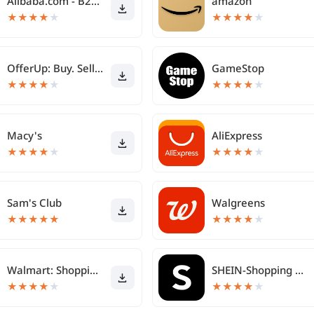
Alibaba.com - B2B marketplace
amazon
★
★
★
★
★
★
★
★
★
★
OfferUp: Buy. Sell. Letgo.
GameStop
★
★
★
★
★
★
★
★
★
★
Macy's
AliExpress
★
★
★
★
★
★
★
★
★
★
Sam's Club
Walgreens
★
★
★
★
★
★
★
★
★
★
Walmart: Shopping & Savings
SHEIN-Shopping Online
★
★
★
★
★
★
★
★
★
★