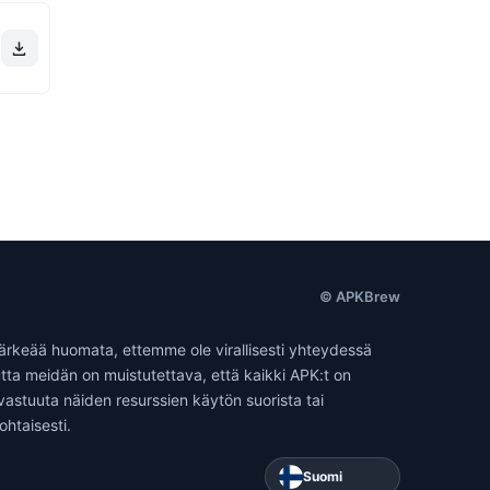
© APKBrew
 tärkeää huomata, ettemme ole virallisesti yhteydessä
ta meidän on muistutettava, että kaikki APK:t on
 vastuuta näiden resurssien käytön suorista tai
ohtaisesti.
Suomi