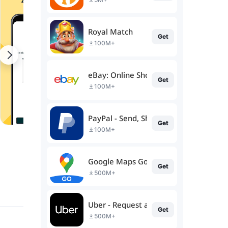
Royal Match
Get
100M+
eBay: Online Shopping Deals
Get
100M+
PayPal - Send, Shop, Manage
Get
100M+
Google Maps Go
Get
500M+
Uber - Request a ride
Get
500M+