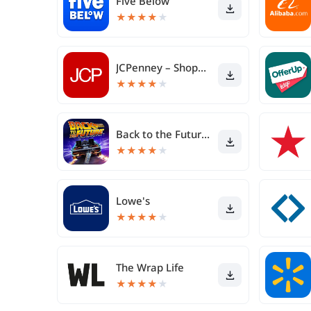
Five Below
★
★
★
★
★
JCPenney – Shopping & Deals
★
★
★
★
★
Back to the Future™
★
★
★
★
★
Lowe's
★
★
★
★
★
The Wrap Life
★
★
★
★
★