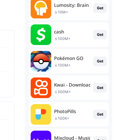
Lumosity: Brain Training
Get
10M+
cash
Get
100M+
Pokémon GO
Get
100M+
Kwai - Download & Share Video
Get
500M+
PhotoPills
Get
100K+
Mixcloud - Music, Mixes & Live