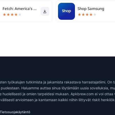
Fetch: America’s Rewards App
Shop Samsung
★
★
★
★
★
★
★
★
★
★
isten työkalujen tutkimista ja jakamista rakastava harrastajatiimi. On
puolestaan. Haluamme auttaa sinua löytämään uusia sovelluksia, mut
a ne huolellisesti ja omien tarpeidesi mukaan. Apkbrew.com ei voi ottaa
llisesti arvioimaan ja kantamaan kaikki niihin liittyvät riskit henkilök
Tietosuojakäytäntö