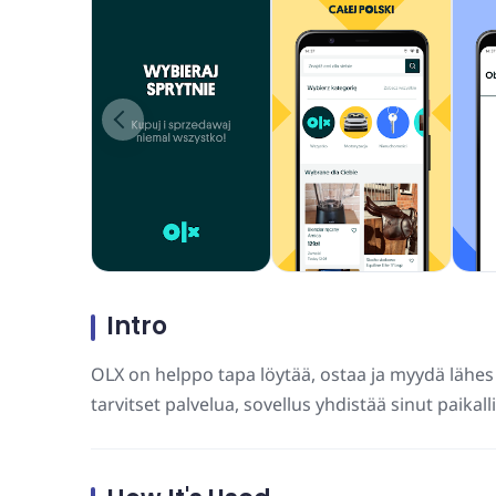
Intro
OLX on helppo tapa löytää, ostaa ja myydä lähes 
tarvitset palvelua, sovellus yhdistää sinut paikalli