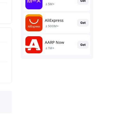
Get
5M+
AliExpress
Get
500M+
AARP Now
Get
1M+