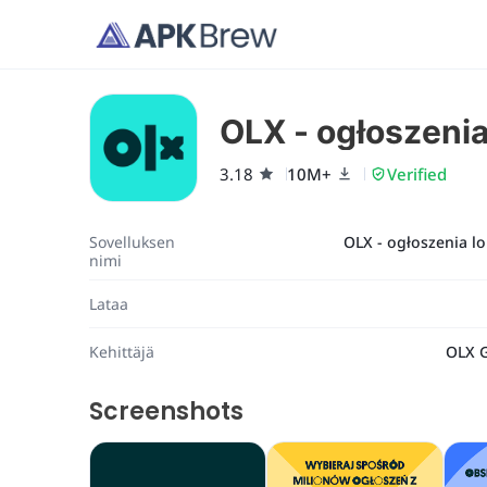
OLX - ogłoszenia
3.18
10M+
Verified
Sovelluksen
OLX - ogłoszenia l
nimi
Lataa
Kehittäjä
OLX 
Screenshots