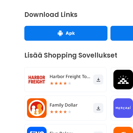
Download Links
Apk
Lisää Shopping Sovellukset
Harbor Freight Tools
★
★
★
★
★
Family Dollar
★
★
★
★
★