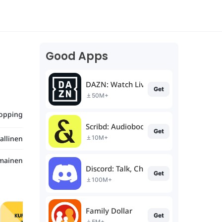
Good Apps
DAZN: Watch Live Sports
Get
50M+
opping
Scribd: Audiobooks & Ebooks
Get
allinen
10M+
lmainen
Discord: Talk, Chat & Hang Out
Get
100M+
Family Dollar
Get
5M+