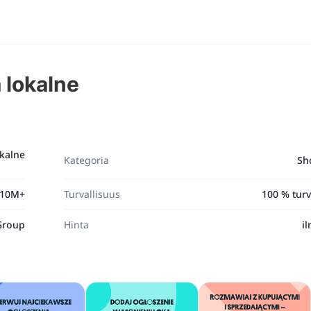
 lokalne
okalne
Kategoria
Sh
10M+
Turvallisuus
100 % turv
Group
Hinta
i