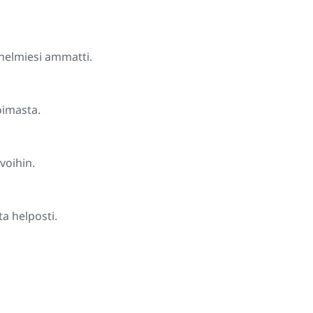
unelmiesi ammatti.
koimasta.
voihin.
ta helposti.