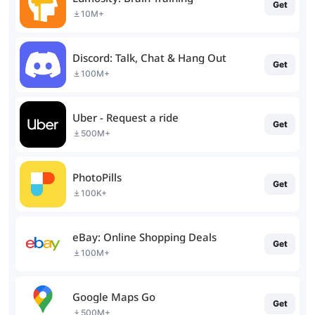
Get
10M+
Discord: Talk, Chat & Hang Out
Get
100M+
Uber - Request a ride
Get
500M+
PhotoPills
Get
100K+
eBay: Online Shopping Deals
Get
100M+
Google Maps Go
Get
500M+