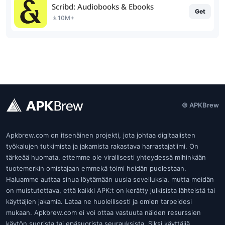
Scribd: Audiobooks & Ebooks
Get
10M+
© APKBrew
Apkbrew.com on itsenäinen projekti, jota johtaa digitaalisten
työkalujen tutkimista ja jakamista rakastava harrastajatiimi. On
tärkeää huomata, ettemme ole virallisesti yhteydessä mihinkään
tuotemerkin omistajaan emmekä toimi heidän puolestaan.
Haluamme auttaa sinua löytämään uusia sovelluksia, mutta meidän
on muistutettava, että kaikki APK:t on kerätty julkisista lähteistä tai
käyttäjien jakamia. Lataa ne huolellisesti ja omien tarpeidesi
mukaan. Apkbrew.com ei voi ottaa vastuuta näiden resurssien
käytön suorista tai epäsuorista seurauksista. Siksi käyttäjiä