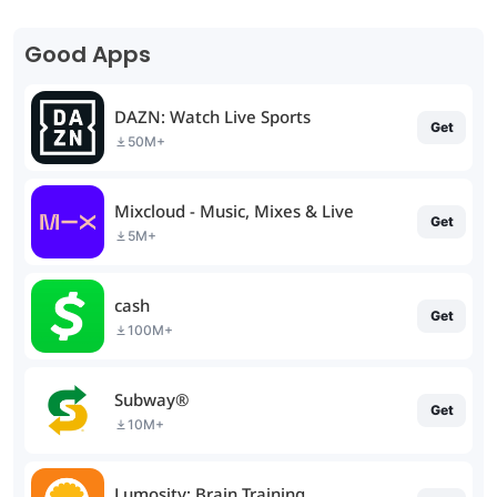
Good Apps
DAZN: Watch Live Sports
Get
50M+
Mixcloud - Music, Mixes & Live
Get
5M+
cash
Get
100M+
Subway®
Get
10M+
Lumosity: Brain Training