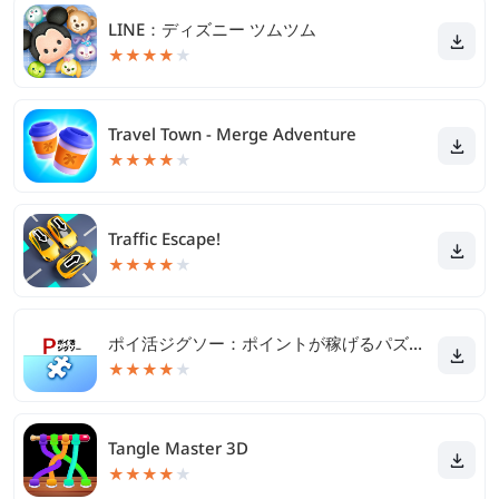
LINE：ディズニー ツムツム
★
★
★
★
★
Travel Town - Merge Adventure
★
★
★
★
★
Traffic Escape!
★
★
★
★
★
ポイ活ジグソー：ポイントが稼げるパズルゲーム
★
★
★
★
★
Tangle Master 3D
★
★
★
★
★