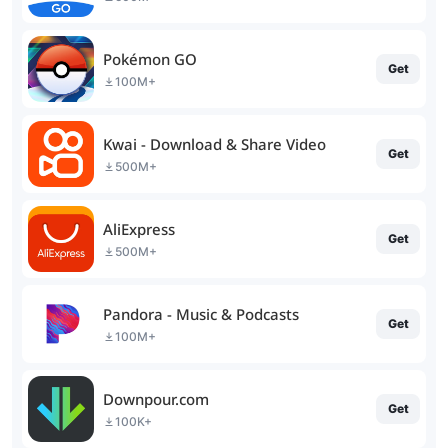
Pokémon GO
Get
100M+
Kwai - Download & Share Video
Get
500M+
AliExpress
Get
500M+
Pandora - Music & Podcasts
Get
100M+
Downpour.com
Get
100K+