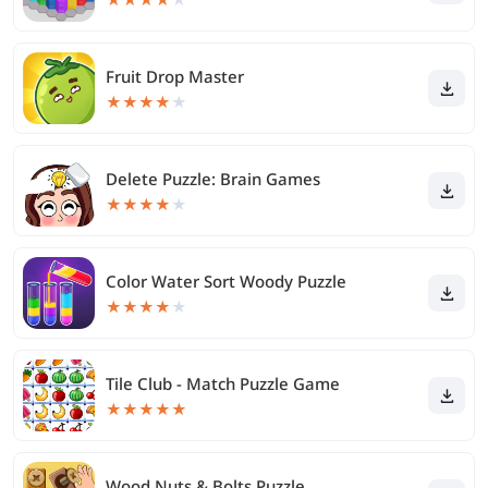
Fruit Drop Master
★
★
★
★
★
Delete Puzzle: Brain Games
★
★
★
★
★
Color Water Sort Woody Puzzle
★
★
★
★
★
Tile Club - Match Puzzle Game
★
★
★
★
★
Wood Nuts & Bolts Puzzle