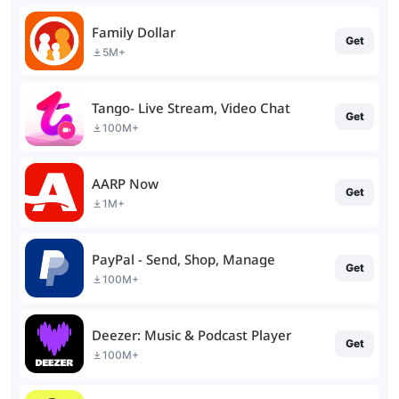
Family Dollar
Get
5M+
Tango- Live Stream, Video Chat
Get
100M+
AARP Now
Get
1M+
PayPal - Send, Shop, Manage
Get
100M+
Deezer: Music & Podcast Player
Get
100M+