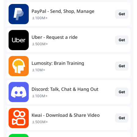
PayPal - Send, Shop, Manage
Get
100M+
Uber - Request a ride
Get
500M+
Lumosity: Brain Training
Get
10M+
Discord: Talk, Chat & Hang Out
Get
100M+
Kwai - Download & Share Video
Get
500M+