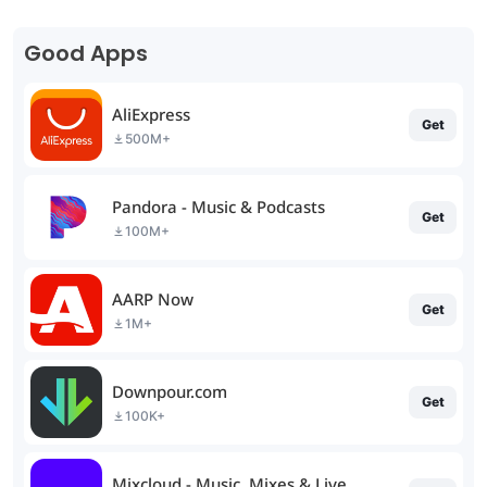
Good Apps
AliExpress
Get
500M+
Pandora - Music & Podcasts
Get
100M+
AARP Now
Get
1M+
Downpour.com
Get
100K+
Mixcloud - Music, Mixes & Live