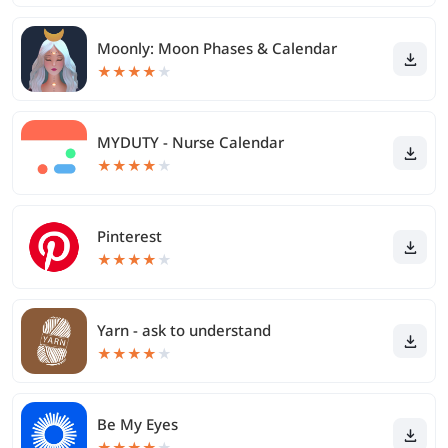
Moonly: Moon Phases & Calendar
★
★
★
★
★
MYDUTY - Nurse Calendar
★
★
★
★
★
Pinterest
★
★
★
★
★
Yarn - ask to understand
★
★
★
★
★
Be My Eyes
★
★
★
★
★