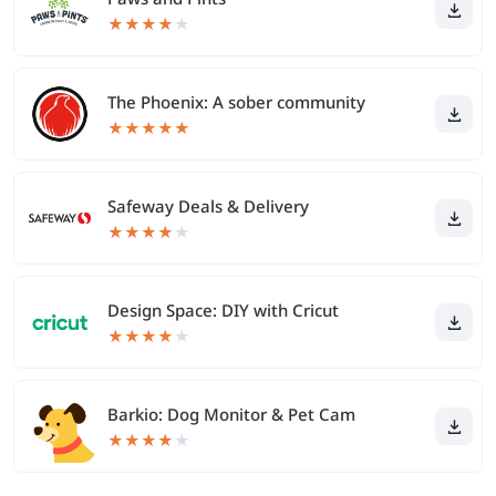
★
★
★
★
★
The Phoenix: A sober community
★
★
★
★
★
Safeway Deals & Delivery
★
★
★
★
★
Design Space: DIY with Cricut
★
★
★
★
★
Barkio: Dog Monitor & Pet Cam
★
★
★
★
★