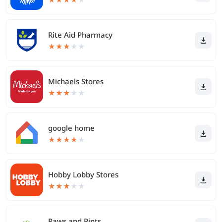
Rite Aid Pharmacy
★
★
★
★
★
Michaels Stores
★
★
★
★
★
google home
★
★
★
★
★
Hobby Lobby Stores
★
★
★
★
★
Paws and Pints