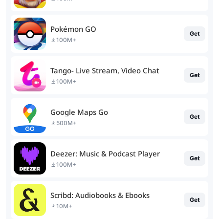
Pokémon GO
Get
100M+
Tango- Live Stream, Video Chat
Get
100M+
Google Maps Go
Get
500M+
Deezer: Music & Podcast Player
Get
100M+
Scribd: Audiobooks & Ebooks
Get
10M+