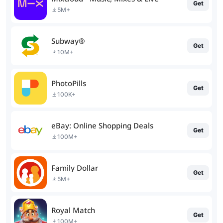
Get
5M+
Subway®
Get
10M+
PhotoPills
Get
100K+
eBay: Online Shopping Deals
Get
100M+
Family Dollar
Get
5M+
Royal Match
Get
100M+