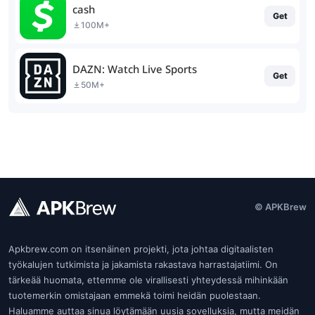
cash
Get
100M+
DAZN: Watch Live Sports
Get
50M+
© APKBrew
Apkbrew.com on itsenäinen projekti, jota johtaa digitaalisten
työkalujen tutkimista ja jakamista rakastava harrastajatiimi. On
tärkeää huomata, ettemme ole virallisesti yhteydessä mihinkään
tuotemerkin omistajaan emmekä toimi heidän puolestaan.
Haluamme auttaa sinua löytämään uusia sovelluksia, mutta meidän