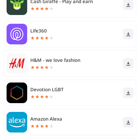
Cash Giraffe - Play and earn
★
★
★
★
★
Life360
★
★
★
★
★
H&M - we love fashion
★
★
★
★
★
Devotion LGBT
★
★
★
★
★
Amazon Alexa
★
★
★
★
★