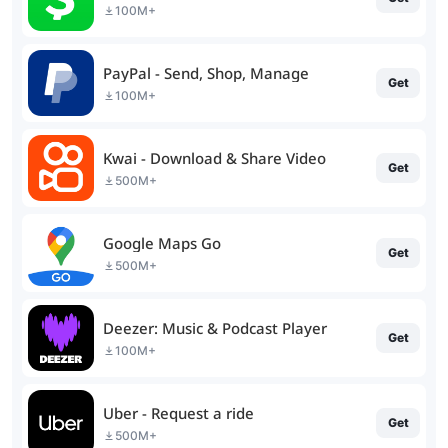
100M+
PayPal - Send, Shop, Manage
Get
100M+
Kwai - Download & Share Video
Get
500M+
Google Maps Go
Get
500M+
Deezer: Music & Podcast Player
Get
100M+
Uber - Request a ride
Get
500M+