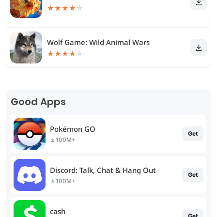
★
★
★
★
★
Wolf Game: Wild Animal Wars
★
★
★
★
★
Good Apps
Pokémon GO
Get
100M+
Discord: Talk, Chat & Hang Out
Get
100M+
cash
Get