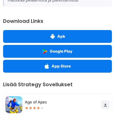
Hauskaa pelaamista ja päivittämistä!
Download Links
Apk
Google Play
App Store
Lisää Strategy Sovellukset
Age of Apes
★
★
★
★
★