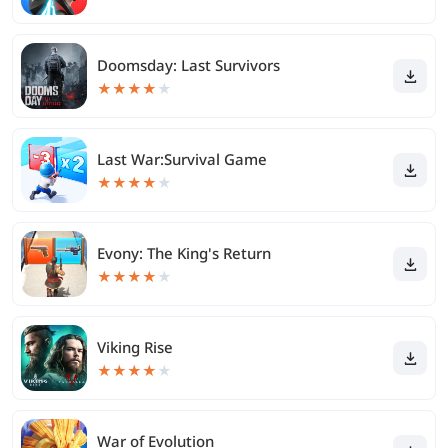
Doomsday: Last Survivors
★
★
★
★
★
Last War:Survival Game
★
★
★
★
★
Evony: The King's Return
★
★
★
★
★
Viking Rise
★
★
★
★
★
War of Evolution