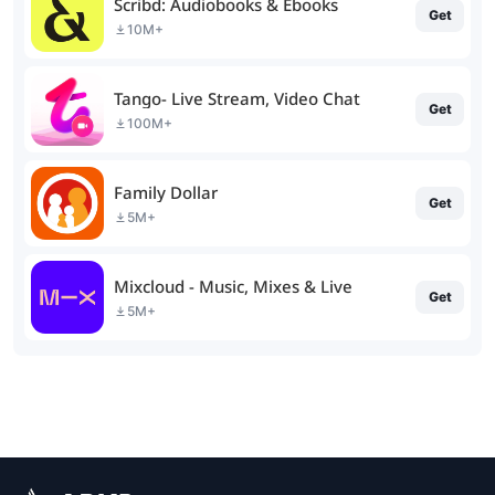
Scribd: Audiobooks & Ebooks
Get
10M+
Tango- Live Stream, Video Chat
Get
100M+
Family Dollar
Get
5M+
Mixcloud - Music, Mixes & Live
Get
5M+