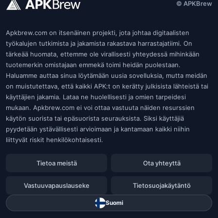
© APKBrew
Apkbrew.com on itsenäinen projekti, jota johtaa digitaalisten
työkalujen tutkimista ja jakamista rakastava harrastajatiimi. On
tärkeää huomata, ettemme ole virallisesti yhteydessä mihinkään
tuotemerkin omistajaan emmekä toimi heidän puolestaan.
Haluamme auttaa sinua löytämään uusia sovelluksia, mutta meidän
on muistutettava, että kaikki APK:t on kerätty julkisista lähteistä tai
käyttäjien jakamia. Lataa ne huolellisesti ja omien tarpeidesi
mukaan. Apkbrew.com ei voi ottaa vastuuta näiden resurssien
käytön suorista tai epäsuorista seurauksista. Siksi käyttäjiä
pyydetään ystävällisesti arvioimaan ja kantamaan kaikki niihin
liittyvät riskit henkilökohtaisesti.
Tietoa meistä
Ota yhteyttä
Vastuuvapauslauseke
Tietosuojakäytäntö
Suomi