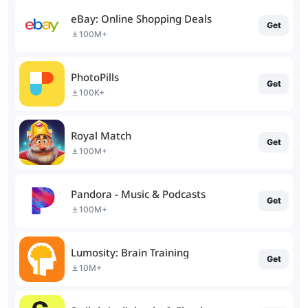
eBay: Online Shopping Deals
Get
100M+
PhotoPills
Get
100K+
Royal Match
Get
100M+
Pandora - Music & Podcasts
Get
100M+
Lumosity: Brain Training
Get
10M+