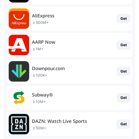
AliExpress
Get
500M+
AARP Now
Get
1M+
Downpour.com
Get
100K+
Subway®
Get
10M+
DAZN: Watch Live Sports
Get
50M+