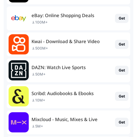
eBay: Online Shopping Deals
Get
100M+
Kwai - Download & Share Video
Get
500M+
DAZN: Watch Live Sports
Get
50M+
Scribd: Audiobooks & Ebooks
Get
10M+
Mixcloud - Music, Mixes & Live
Get
5M+