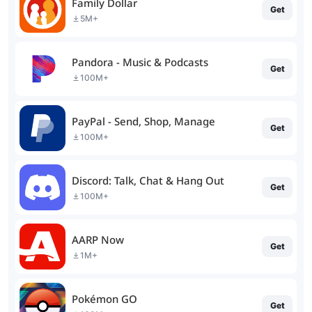
Family Dollar
Get
5M+
Pandora - Music & Podcasts
Get
100M+
PayPal - Send, Shop, Manage
Get
100M+
Discord: Talk, Chat & Hang Out
Get
100M+
AARP Now
Get
1M+
Pokémon GO
Get