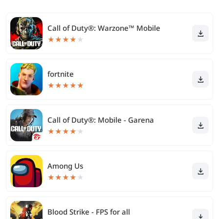
Call of Duty®: Warzone™ Mobile
★
★
★
★
★
fortnite
★
★
★
★
★
Call of Duty®: Mobile - Garena
★
★
★
★
★
Among Us
★
★
★
★
★
Blood Strike - FPS for all