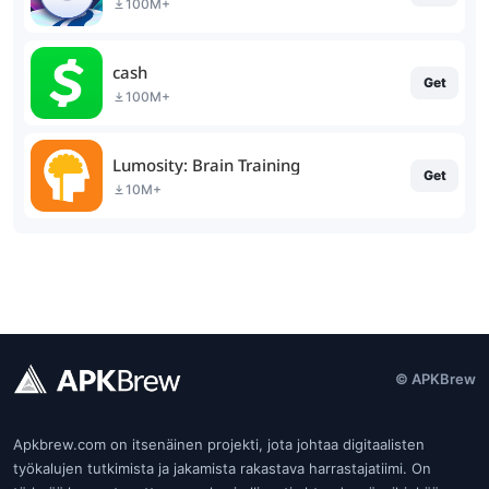
100M+
cash
Get
100M+
Lumosity: Brain Training
Get
10M+
© APKBrew
Apkbrew.com on itsenäinen projekti, jota johtaa digitaalisten
työkalujen tutkimista ja jakamista rakastava harrastajatiimi. On