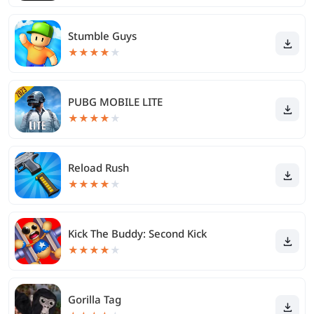
Stumble Guys
★
★
★
★
★
PUBG MOBILE LITE
★
★
★
★
★
Reload Rush
★
★
★
★
★
Kick The Buddy: Second Kick
★
★
★
★
★
Gorilla Tag