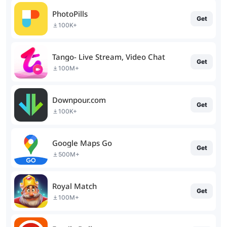
PhotoPills
Get
100K+
Tango- Live Stream, Video Chat
Get
100M+
Downpour.com
Get
100K+
Google Maps Go
Get
500M+
Royal Match
Get
100M+