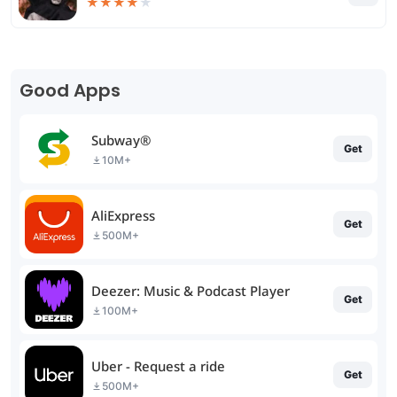
★
★
★
★
★
Good Apps
Subway®
Get
10M+
AliExpress
Get
500M+
Deezer: Music & Podcast Player
Get
100M+
Uber - Request a ride
Get
500M+