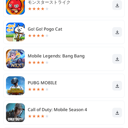
モンスターストライク
★
★
★
★
★
Go! Go! Pogo Cat
★
★
★
★
★
Mobile Legends: Bang Bang
★
★
★
★
★
PUBG MOBILE
★
★
★
★
★
Call of Duty: Mobile Season 4
★
★
★
★
★