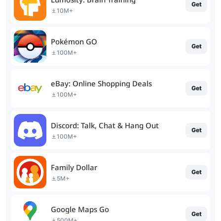
Get
10M+
Pokémon GO
Get
100M+
eBay: Online Shopping Deals
Get
100M+
Discord: Talk, Chat & Hang Out
Get
100M+
Family Dollar
Get
5M+
Google Maps Go
Get
500M+