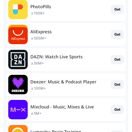
PhotoPills
Get
100K+
AliExpress
Get
500M+
DAZN: Watch Live Sports
Get
50M+
Deezer: Music & Podcast Player
Get
100M+
Mixcloud - Music, Mixes & Live
Get
5M+
Lumosity: Brain Training