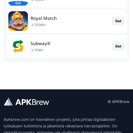
Royal Match
Get
100M+
Subway®
Get
10M+
© APKBrew
Apkbrew.com on itsenäinen projekti, jota johtaa digitaalisten
työkalujen tutkimista ja jakamista rakastava harrastajatiimi. On
tärkeää huomata, ettemme ole virallisesti yhteydessä mihinkään