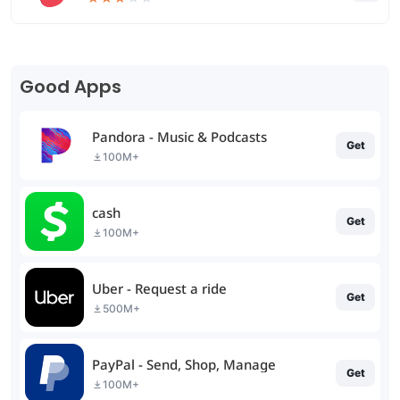
Good Apps
Pandora - Music & Podcasts
Get
100M+
cash
Get
100M+
Uber - Request a ride
Get
500M+
PayPal - Send, Shop, Manage
Get
100M+