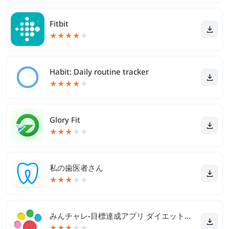
Fitbit
★
★
★
★
★
Habit: Daily routine tracker
★
★
★
★
★
Glory Fit
★
★
★
★
★
私の歯医者さん
★
★
★
★
★
みんチャレ-目標達成アプリ ダイエットも禁煙も継続して習慣化
★
★
★
★
★