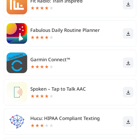
Fit Radio: Train Inspired
★
★
★
★
★
Fabulous Daily Routine Planner
★
★
★
★
★
Garmin Connect™
★
★
★
★
★
Spoken – Tap to Talk AAC
★
★
★
★
★
Hucu: HIPAA Compliant Texting
★
★
★
★
★