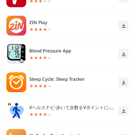
★
★
★
★
★
ZIN Play
★
★
★
★
★
Blood Pressure App
★
★
★
★
★
Sleep Cycle: Sleep Tracker
★
★
★
★
★
Vヘルスナビ-歩いて歩数をVポイントに-歩く移動・歩くポイ活
★
★
★
★
★