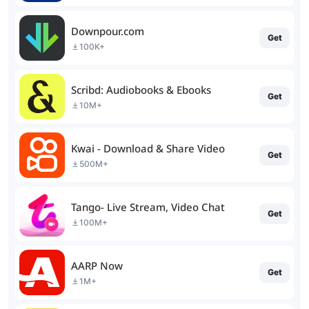
Downpour.com
Get
100K+
Scribd: Audiobooks & Ebooks
Get
10M+
Kwai - Download & Share Video
Get
500M+
Tango- Live Stream, Video Chat
Get
100M+
AARP Now
Get
1M+