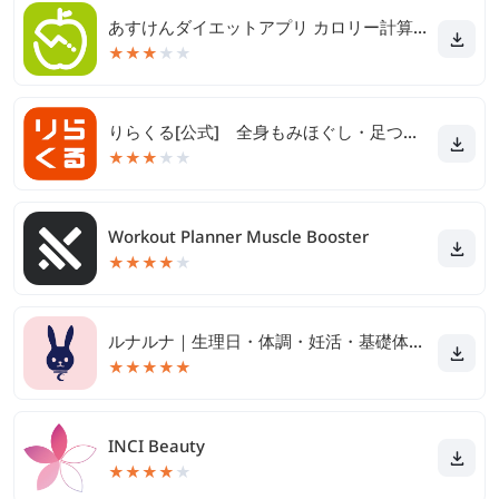
あすけんダイエットアプリ カロリー計算や食事記録でダイエット
★
★
★
★
★
りらくる[公式] 全身もみほぐし・足つぼ＆フットケア
★
★
★
★
★
Workout Planner Muscle Booster
★
★
★
★
★
ルナルナ｜生理日・体調・妊活・基礎体温・ピル服薬管理も！
★
★
★
★
★
INCI Beauty
★
★
★
★
★