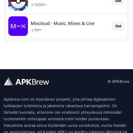
Get
100M+
Mixcloud - Music, Mixes & Live
Get
5M+
© APKBrew
Apkbrew.com on itsenäinen projekti, jota johtaa digitaalisten
työkalujen tutkimista ja jakamista rakastava harrastajatiimi. On
tärkeää huomata, ettemme ole virallisesti yhteydessä mihinkään
tuotemerkin omistajaan emmekä toimi heidän puolestaan.
Haluamme auttaa sinua löytämään uusia sovelluksia, mutta meidän
on muistutettava, että kaikki APK:t on kerätty julkisista lähteistä tai