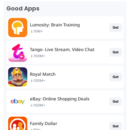
Good Apps
Lumosity: Brain Training
Get
10M+
Tango- Live Stream, Video Chat
Get
100M+
Royal Match
Get
100M+
eBay: Online Shopping Deals
Get
100M+
Family Dollar
Get
5M+