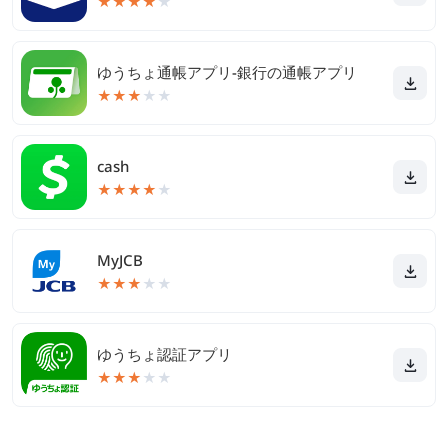
★
★
★
★
★
ゆうちょ通帳アプリ-銀行の通帳アプリ
★
★
★
★
★
cash
★
★
★
★
★
MyJCB
★
★
★
★
★
ゆうちょ認証アプリ
★
★
★
★
★