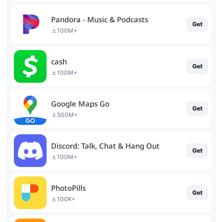
Pandora - Music & Podcasts
Get
100M+
cash
Get
100M+
Google Maps Go
Get
500M+
Discord: Talk, Chat & Hang Out
Get
100M+
PhotoPills
Get
100K+