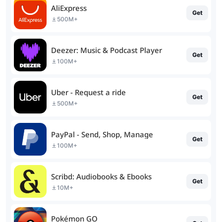
AliExpress
Get
500M+
Deezer: Music & Podcast Player
Get
100M+
Uber - Request a ride
Get
500M+
PayPal - Send, Shop, Manage
Get
100M+
Scribd: Audiobooks & Ebooks
Get
10M+
Pokémon GO