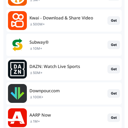
Kwai - Download & Share Video
Get
500M+
Subway®
Get
10M+
DAZN: Watch Live Sports
Get
50M+
Downpour.com
Get
100K+
AARP Now
Get
1M+