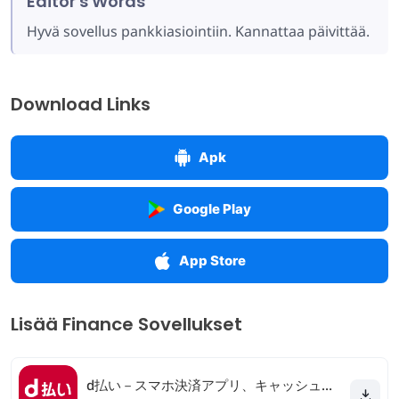
Editor's Words
Hyvä sovellus pankkiasiointiin. Kannattaa päivittää.
Download Links
Apk
Google Play
App Store
Lisää Finance Sovellukset
d払い－スマホ決済アプリ、キャッシュレスでお支払い