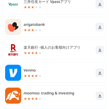
三井住友カード Vpassアプリ
★
★
★
★
★
arigatobank
★
★
★
★
★
楽天銀行 -個人のお客様向けアプリ
★
★
★
★
★
Venmo
★
★
★
★
★
moomoo: trading & investing
★
★
★
★
★