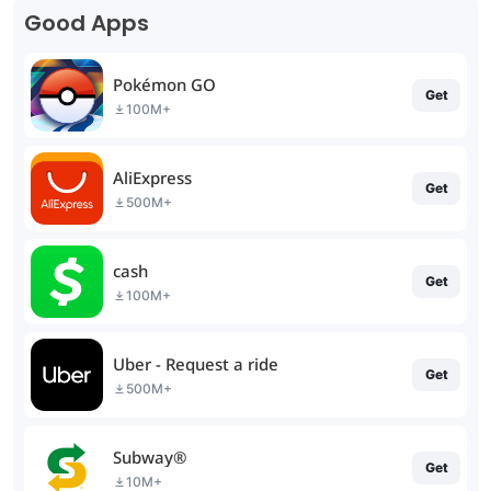
Good Apps
Pokémon GO
Get
100M+
AliExpress
Get
500M+
cash
Get
100M+
Uber - Request a ride
Get
500M+
Subway®
Get
10M+