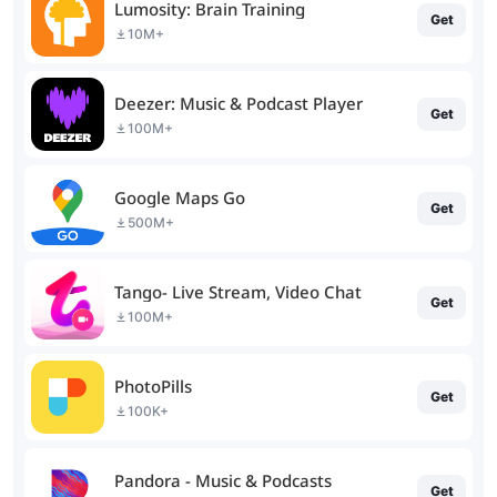
Lumosity: Brain Training
Get
10M+
Deezer: Music & Podcast Player
Get
100M+
Google Maps Go
Get
500M+
Tango- Live Stream, Video Chat
Get
100M+
PhotoPills
Get
100K+
Pandora - Music & Podcasts
Get