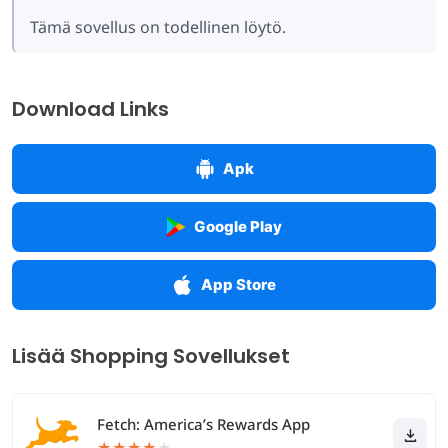
Tämä sovellus on todellinen löytö.
Download Links
Apk
Google Play
App Store
Lisää Shopping Sovellukset
Fetch: America’s Rewards App
★
★
★
★
★