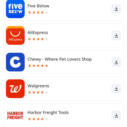
Five Below
★
★
★
★
★
AliExpress
★
★
★
★
★
Chewy - Where Pet Lovers Shop
★
★
★
★
★
Walgreens
★
★
★
★
★
Harbor Freight Tools
★
★
★
★
★