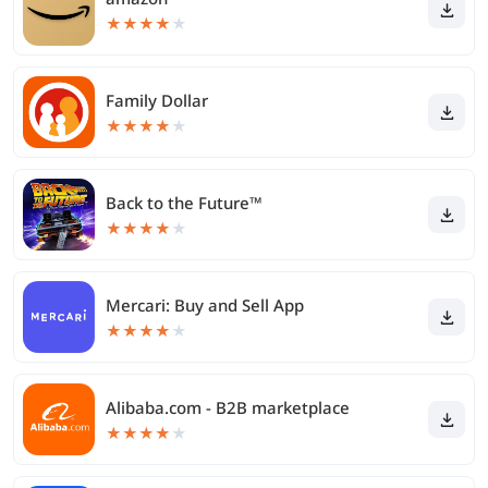
★
★
★
★
★
Family Dollar
★
★
★
★
★
Back to the Future™
★
★
★
★
★
Mercari: Buy and Sell App
★
★
★
★
★
Alibaba.com - B2B marketplace
★
★
★
★
★