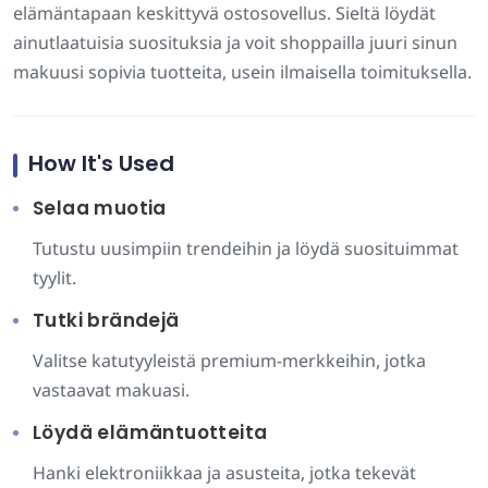
elämäntapaan keskittyvä ostosovellus. Sieltä löydät
ainutlaatuisia suosituksia ja voit shoppailla juuri sinun
makuusi sopivia tuotteita, usein ilmaisella toimituksella.
How It's Used
Selaa muotia
Tutustu uusimpiin trendeihin ja löydä suosituimmat
tyylit.
Tutki brändejä
Valitse katutyyleistä premium-merkkeihin, jotka
vastaavat makuasi.
Löydä elämäntuotteita
Hanki elektroniikkaa ja asusteita, jotka tekevät