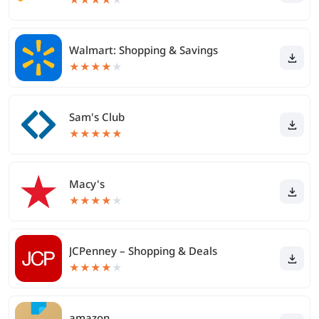
Walmart: Shopping & Savings
★
★
★
★
★
Sam's Club
★
★
★
★
★
Macy's
★
★
★
★
★
JCPenney – Shopping & Deals
★
★
★
★
★
amazon