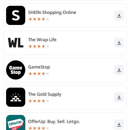
SHEIN-Shopping Online
★
★
★
★
★
The Wrap Life
★
★
★
★
★
GameStop
★
★
★
★
★
The Gold Supply
★
★
★
★
★
OfferUp: Buy. Sell. Letgo.
★
★
★
★
★