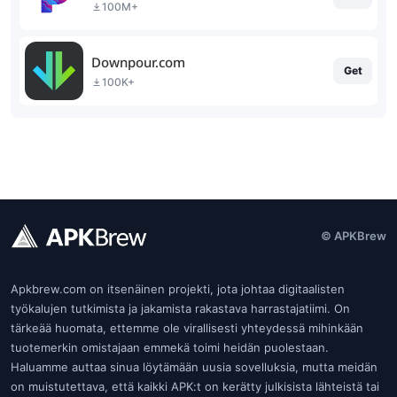
100M+
Downpour.com
Get
100K+
© APKBrew
Apkbrew.com on itsenäinen projekti, jota johtaa digitaalisten
työkalujen tutkimista ja jakamista rakastava harrastajatiimi. On
tärkeää huomata, ettemme ole virallisesti yhteydessä mihinkään
tuotemerkin omistajaan emmekä toimi heidän puolestaan.
Haluamme auttaa sinua löytämään uusia sovelluksia, mutta meidän
on muistutettava, että kaikki APK:t on kerätty julkisista lähteistä tai