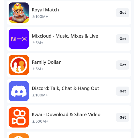
Royal Match
Get
100M+
Mixcloud - Music, Mixes & Live
Get
5M+
Family Dollar
Get
5M+
Discord: Talk, Chat & Hang Out
Get
100M+
Kwai - Download & Share Video
Get
500M+