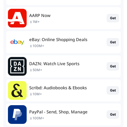
AARP Now
Get
1M+
eBay: Online Shopping Deals
Get
100M+
DAZN: Watch Live Sports
Get
50M+
Scribd: Audiobooks & Ebooks
Get
10M+
PayPal - Send, Shop, Manage
Get
100M+